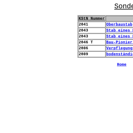
Sond
KStN Nummer
2041
Oberbaustab
2043
Stab eines 
2043
Stab eines 
2046 T
Bau-Pionier
2086
Verpflegung
2089
bodenständi
Home