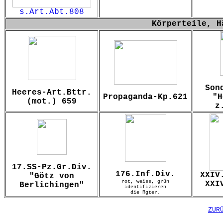
s.Art.Abt.808
Körperteile, H
Son
Heeres-Art.Bttr.
Propaganda-Kp.621
"H
(mot.) 659
z
17.SS-Pz.Gr.Div.
176.Inf.Div.
XXIV
"Götz von
rot, weiss, grün
XXI
Berlichingen"
identifizieren
die Rgter.
ZUR