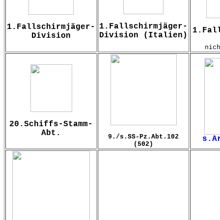
1.Fallschirmjäger-
1.Fallschirmjäger-
1.Fal
Division (Italien)
Division
nic
20.Schiffs-Stamm-
Abt.
9./s.SS-Pz.Abt.102
s.A
(502)