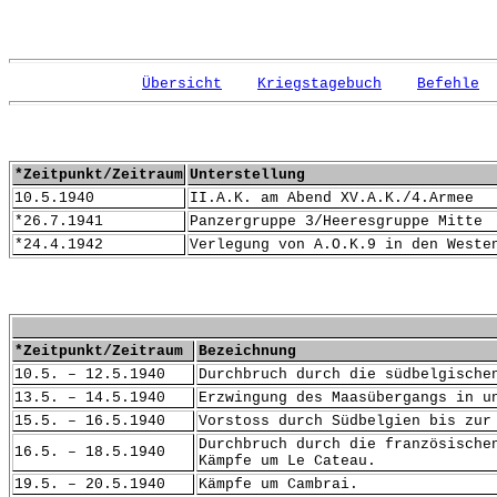
Übersicht
Kriegstagebuch
Befehle
*Zeitpunkt/Zeitraum
Unterstellung
10.5.1940
II.A.K. am Abend XV.A.K./4.Armee
*26.7.1941
Panzergruppe 3/Heeresgruppe Mitte
*24.4.1942
Verlegung von A.O.K.9 in den Weste
*Zeitpunkt/Zeitraum
Bezeichnung
10.5. – 12.5.1940
Durchbruch durch die südbelgische
13.5. – 14.5.1940
Erzwingung des Maasübergangs in u
15.5. – 16.5.1940
Vorstoss durch Südbelgien bis zur
Durchbruch durch die französische
16.5. – 18.5.1940
Kämpfe um Le Cateau.
19.5. – 20.5.1940
Kämpfe um Cambrai.