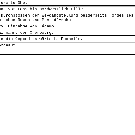
Lorettohöhe.
nd Vorstoss bis nordwestlich Lille.
 Durchstossen der Weygandstellung beiderseits Forges les
wischen Rouen und Pont d’Arche.
ry. Einnahme von Fécamp.
Einnahme von Cherbourg.
in die Gegend ostwärts La Rochelle.
ordeaux.